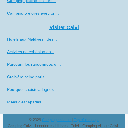
Camping piscine finistère...
Camping 5 étoiles aveyron...
Visiter Calvi
Hôtels aux Maldives : des...
Activités de cohésion en...
Parcourir les randonnées et...
Croisière seine paris :...
Pourquoi choisir valognes...
Idées d’escapades...
© 2026
Camping-calvi.net
|
Top of the page
Camping Calvi - Location mobil home Calvi - Camping village Calvi -