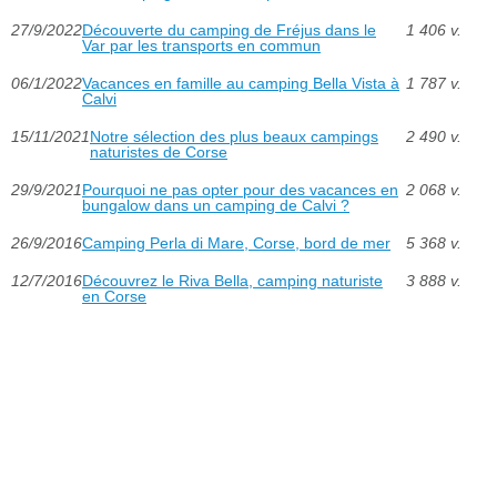
27/9/2022
Découverte du camping de Fréjus dans le
1 406 v.
Var par les transports en commun
06/1/2022
Vacances en famille au camping Bella Vista à
1 787 v.
Calvi
15/11/2021
Notre sélection des plus beaux campings
2 490 v.
naturistes de Corse
29/9/2021
Pourquoi ne pas opter pour des vacances en
2 068 v.
bungalow dans un camping de Calvi ?
26/9/2016
Camping Perla di Mare, Corse, bord de mer
5 368 v.
12/7/2016
Découvrez le Riva Bella, camping naturiste
3 888 v.
en Corse