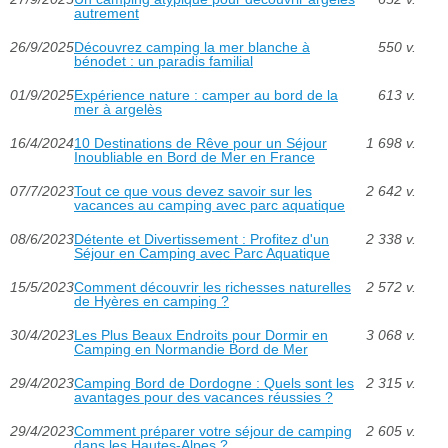
autrement
26/9/2025
Découvrez camping la mer blanche à
550 v.
bénodet : un paradis familial
01/9/2025
Expérience nature : camper au bord de la
613 v.
mer à argelès
16/4/2024
10 Destinations de Rêve pour un Séjour
1 698 v.
Inoubliable en Bord de Mer en France
07/7/2023
Tout ce que vous devez savoir sur les
2 642 v.
vacances au camping avec parc aquatique
08/6/2023
Détente et Divertissement : Profitez d'un
2 338 v.
Séjour en Camping avec Parc Aquatique
15/5/2023
Comment découvrir les richesses naturelles
2 572 v.
de Hyères en camping ?
30/4/2023
Les Plus Beaux Endroits pour Dormir en
3 068 v.
Camping en Normandie Bord de Mer
29/4/2023
Camping Bord de Dordogne : Quels sont les
2 315 v.
avantages pour des vacances réussies ?
29/4/2023
Comment préparer votre séjour de camping
2 605 v.
dans les Hautes-Alpes ?