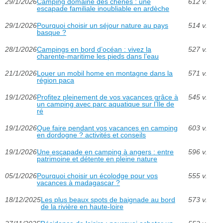
29/1/2026
Camping domaine des chênes : une
612 v.
escapade familiale inoubliable en ardèche
29/1/2026
Pourquoi choisir un séjour nature au pays
514 v.
basque ?
28/1/2026
Campings en bord d’océan : vivez la
527 v.
charente-maritime les pieds dans l’eau
21/1/2026
Louer un mobil home en montagne dans la
571 v.
région paca
19/1/2026
Profitez pleinement de vos vacances grâce à
545 v.
un camping avec parc aquatique sur l’Île de
ré
19/1/2026
Que faire pendant vos vacances en camping
603 v.
en dordogne ? activités et conseils
19/1/2026
Une escapade en camping à angers : entre
596 v.
patrimoine et détente en pleine nature
05/1/2026
Pourquoi choisir un écolodge pour vos
555 v.
vacances à madagascar ?
18/12/2025
Les plus beaux spots de baignade au bord
573 v.
de la rivière en haute-loire