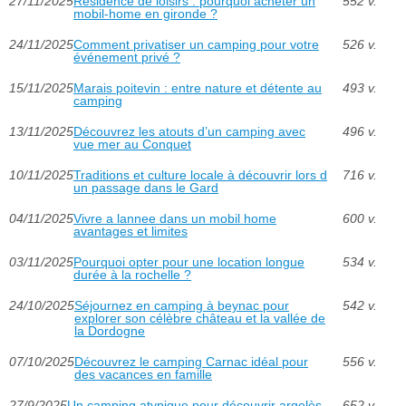
27/11/2025
Résidence de loisirs : pourquoi acheter un
552 v.
mobil-home en gironde ?
24/11/2025
Comment privatiser un camping pour votre
526 v.
événement privé ?
15/11/2025
Marais poitevin : entre nature et détente au
493 v.
camping
13/11/2025
Découvrez les atouts d’un camping avec
496 v.
vue mer au Conquet
10/11/2025
Traditions et culture locale à découvrir lors d
716 v.
un passage dans le Gard
04/11/2025
Vivre a lannee dans un mobil home
600 v.
avantages et limites
03/11/2025
Pourquoi opter pour une location longue
534 v.
durée à la rochelle ?
24/10/2025
Séjournez en camping à beynac pour
542 v.
explorer son célèbre château et la vallée de
la Dordogne
07/10/2025
Découvrez le camping Carnac idéal pour
556 v.
des vacances en famille
27/9/2025
Un camping atypique pour découvrir argelès
652 v.