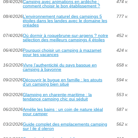
08/4/2026
Camping avec animations en ardèche :
474 v.
comment choisir le bon établissement ?
08/4/2026
L’environnement naturel des campings 5
777 v.
étoiles dans les landes avec le domaine les
oréades
07/4/2026
Où dormir à roquebrune-sur-argens ? notre
452 v.
sélection des meilleurs campings 4 étoiles
06/4/2026
Pourquoi choisir un camping à mazamet
424 v.
pour tes vacances
16/2/2026
Vivre l’authenticité du pays basque en
658 v.
camping à bayonne
09/2/2026
Découvrir le bugue en famille : les atouts
594 v.
d’un camping bien situé
09/2/2026
Glamping en charente-maritime : la
553 v.
tendance camping chic qui séduit
06/2/2026
Amélie les bains : un coin de nature idéal
587 v.
pour camper
03/2/2026
Guide complet des emplacements camping
562 v.
sur l ile d oleron