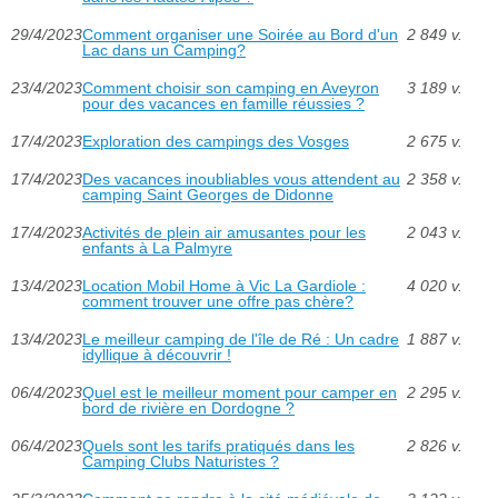
29/4/2023
Comment organiser une Soirée au Bord d'un
2 849 v.
Lac dans un Camping?
23/4/2023
Comment choisir son camping en Aveyron
3 189 v.
pour des vacances en famille réussies ?
17/4/2023
Exploration des campings des Vosges
2 675 v.
17/4/2023
Des vacances inoubliables vous attendent au
2 358 v.
camping Saint Georges de Didonne
17/4/2023
Activités de plein air amusantes pour les
2 043 v.
enfants à La Palmyre
13/4/2023
Location Mobil Home à Vic La Gardiole :
4 020 v.
comment trouver une offre pas chère?
13/4/2023
Le meilleur camping de l'île de Ré : Un cadre
1 887 v.
idyllique à découvrir !
06/4/2023
Quel est le meilleur moment pour camper en
2 295 v.
bord de rivière en Dordogne ?
06/4/2023
Quels sont les tarifs pratiqués dans les
2 826 v.
Camping Clubs Naturistes ?