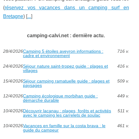
(
réservez vos vacances dans un camping surf en
Bretagne
) [
...
]
camping-calvi.net : dernière actu.
28/4/2026
Camping 5 étoiles aveyron informations :
716 v.
cadre et environnement
24/4/2026
Séjour nature saint-tropez guide : plages et
416 v.
villages
15/4/2026
Séjour camping ramatuelle guide : plages et
509 v.
paysages
12/4/2026
Camping écologique morbihan guide :
449 v.
démarche durable
10/4/2026
Découvrir lacanau : plages, forêts et activités
511 v.
avec le camping les carrelets de soulac
10/4/2026
Vacances en famille sur la costa brava : le
461 v.
guide du campeur