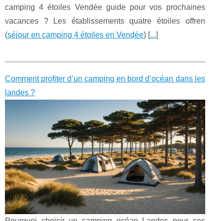
camping 4 étoiles Vendée guide pour vos prochaines
vacances ? Les établissements quatre étoiles offren
(
séjour en camping 4 étoiles en Vendée
) [
...
]
Comment profiter d’un camping en bord d’océan dans les
landes ?
Pourquoi choisir un camping océan Landes pour ses