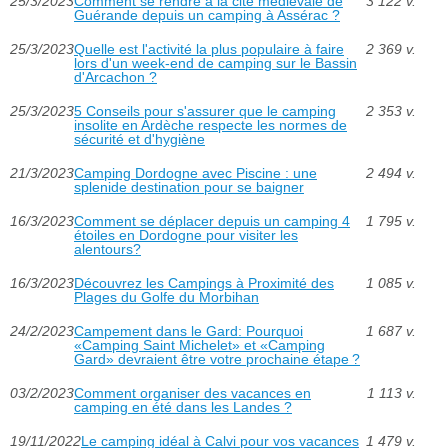
25/3/2023
Comment se rendre à la cité médiévale de
3 122 v.
Guérande depuis un camping à Assérac ?
25/3/2023
Quelle est l'activité la plus populaire à faire
2 369 v.
lors d'un week-end de camping sur le Bassin
d'Arcachon ?
25/3/2023
5 Conseils pour s'assurer que le camping
2 353 v.
insolite en Ardèche respecte les normes de
sécurité et d'hygiène
21/3/2023
Camping Dordogne avec Piscine : une
2 494 v.
splenide destination pour se baigner
16/3/2023
Comment se déplacer depuis un camping 4
1 795 v.
étoiles en Dordogne pour visiter les
alentours?
16/3/2023
Découvrez les Campings à Proximité des
1 085 v.
Plages du Golfe du Morbihan
24/2/2023
Campement dans le Gard: Pourquoi
1 687 v.
«Camping Saint Michelet» et «Camping
Gard» devraient être votre prochaine étape ?
03/2/2023
Comment organiser des vacances en
1 113 v.
camping en été dans les Landes ?
19/11/2022
Le camping idéal à Calvi pour vos vacances
1 479 v.