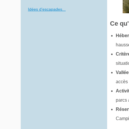
Idées d’escapades...
Ce qu'i
Héber
hauss
Critè
situa
Vallé
accès
Activ
parcs 
Réser
Campin