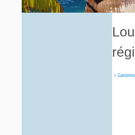
Lou
rég
Camping 