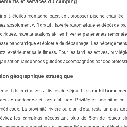
pements et services du camping
ng 3 étoiles montagne paca doit proposer piscine chauffée, a
z absolument wifi gratuit, laverie automatique et dépôt de pai
ctriques, navette stations ski en hiver et partenariats remont
rasse panoramique et épicerie de dépannage. Les hébergements
zzi extérieur et salle fitness. Pour les familles actives, privilé
organisation randonnées guidées accompagnées par des profess
tion géographique stratégique
ement détermine vos activités de séjour ! Les
mobil home mer
iers de randonnée et lacs d'altitude. Privilégiez une situat
médicaux. La proximité rivière ou plan d'eau reste un plus app
 évitez les campings nécessitant plus de 5km de routes 