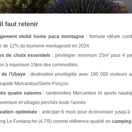
l faut retenir
gement mobil home paca montagne
: formule idéale com
e de 12% du tourisme montagnard en 2024
res de choix essentiels
: privilégier minimum 25m² pour 4 pe
tion à maximum 15km des commodités
e de l'Ubaye
: destination privilégiée avec 180 000 visiteurs a
 rapide Mercantour/Serre-Ponçon
ités quatre saisons
: randonnées Mercantour et sports nautique
aventure et villages perchés toute l'année
vation optimisée
: anticiper 6 mois pour économiser jusqu'à 
g Le Fontarache (4,7/5) comme référence qualité en
camping 