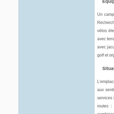
Équi
Un campi
Recherche
vélos éle
avec ter
avec jacu
golf et 
Situa
L'emplac
aux sent
services 
routes :