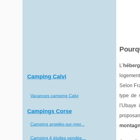
Pourq
L'
héber
logement
Camping Calvi
Selon Fr
type de 
Vacances camping Calvi
l'Ubaye 
Campings Corse
proposa
Camping argelès-sur-mer...
montag
Camping 4 étoiles vendée...