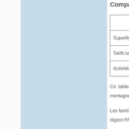
Compa
Superf
Tarifs 
Activit
Ce table
montagne.
Les famil
région PA