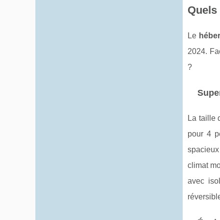
Quels 
Le
hébe
2024. Fac
?
Super
La taille
pour 4 p
spacieux
climat m
avec iso
réversibl