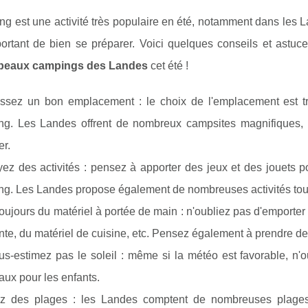
g est une activité très populaire en été, notamment dans les 
mportant de bien se préparer. Voici quelques conseils et ast
 beaux campings des Landes
cet été !
issez un bon emplacement : le choix de l'emplacement est t
ng. Les Landes offrent de nombreux campsites magnifiques, 
er.
ez des activités : pensez à apporter des jeux et des jouets 
g. Les Landes propose également de nombreuses activités tourist
oujours du matériel à portée de main : n'oubliez pas d'emporte
nte, du matériel de cuisine, etc. Pensez également à prendre d
s-estimez pas le soleil : même si la météo est favorable, n'o
ux pour les enfants.
tez des plages : les Landes comptent de nombreuses plages 