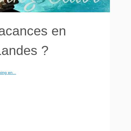
acances en
Landes ?
ng en...