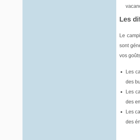
vacanc
Les di
Le campi
sont géné
vos goûts
Les ca
des bu
Les ca
des em
Les ca
des én