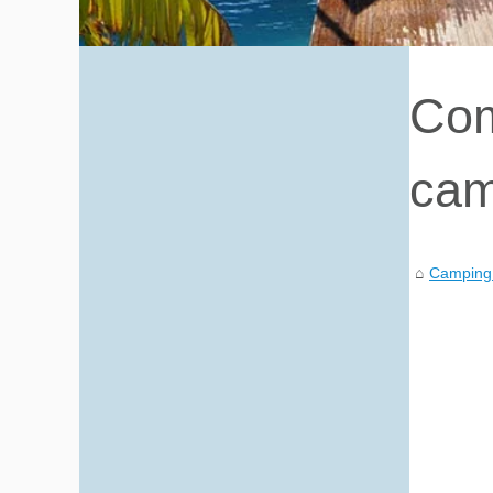
Com
cam
Camping 