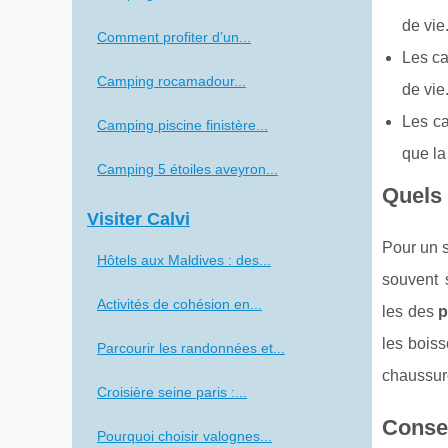
de vie
Comment profiter d’un...
Les ca
Camping rocamadour...
de vie.
Les ca
Camping piscine finistère...
que la
Camping 5 étoiles aveyron...
Quels 
Visiter Calvi
Pour un s
Hôtels aux Maldives : des...
souvent 
Activités de cohésion en...
les des
p
les boiss
Parcourir les randonnées et...
chaussur
Croisière seine paris :...
Consei
Pourquoi choisir valognes...