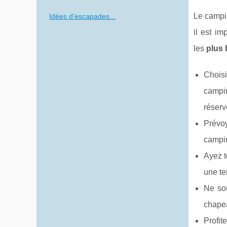
Le campin
Idées d’escapades...
il est i
les
plus
Chois
campi
réserv
Prévoy
campin
Ayez t
une te
Ne sou
chapea
Profi