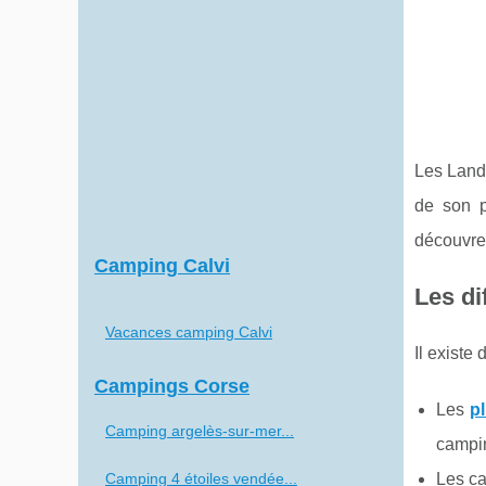
Les Lande
de son p
découvre
Camping Calvi
Les di
Vacances camping Calvi
Il existe
Campings Corse
Les
p
Camping argelès-sur-mer...
campin
Camping 4 étoiles vendée...
Les ca