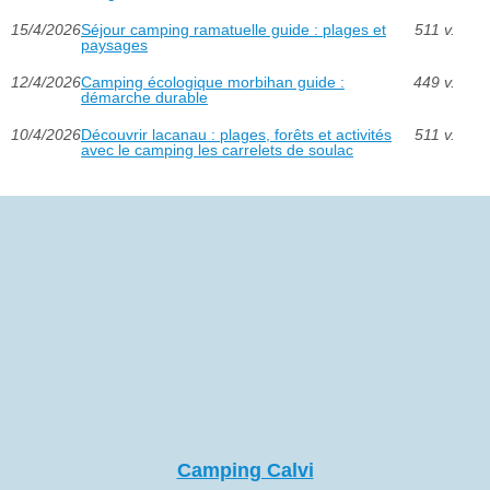
15/4/2026
Séjour camping ramatuelle guide : plages et
511 v.
paysages
12/4/2026
Camping écologique morbihan guide :
449 v.
démarche durable
10/4/2026
Découvrir lacanau : plages, forêts et activités
511 v.
avec le camping les carrelets de soulac
Camping Calvi