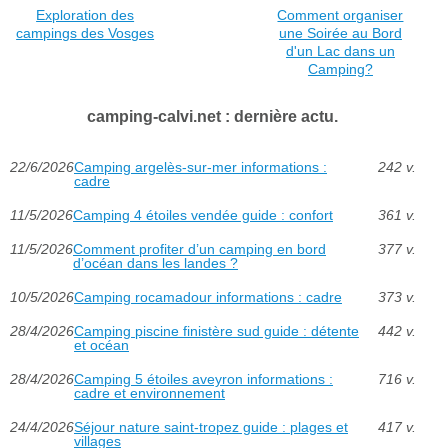
Exploration des
Comment organiser
campings des Vosges
une Soirée au Bord
d'un Lac dans un
Camping?
camping-calvi.net : dernière actu.
22/6/2026
Camping argelès-sur-mer informations :
242 v.
cadre
11/5/2026
Camping 4 étoiles vendée guide : confort
361 v.
11/5/2026
Comment profiter d’un camping en bord
377 v.
d’océan dans les landes ?
10/5/2026
Camping rocamadour informations : cadre
373 v.
28/4/2026
Camping piscine finistère sud guide : détente
442 v.
et océan
28/4/2026
Camping 5 étoiles aveyron informations :
716 v.
cadre et environnement
24/4/2026
Séjour nature saint-tropez guide : plages et
417 v.
villages