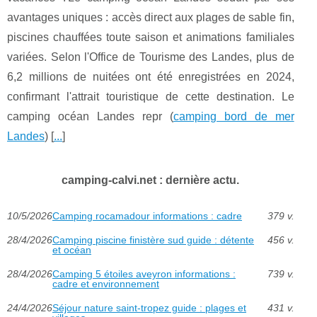
avantages uniques : accès direct aux plages de sable fin,
piscines chauffées toute saison et animations familiales
variées. Selon l'Office de Tourisme des Landes, plus de
6,2 millions de nuitées ont été enregistrées en 2024,
confirmant l'attrait touristique de cette destination. Le
camping océan Landes repr (
camping bord de mer
Landes
) [
...
]
camping-calvi.net : dernière actu.
10/5/2026
Camping rocamadour informations : cadre
379 v.
28/4/2026
Camping piscine finistère sud guide : détente
456 v.
et océan
28/4/2026
Camping 5 étoiles aveyron informations :
739 v.
cadre et environnement
24/4/2026
Séjour nature saint-tropez guide : plages et
431 v.