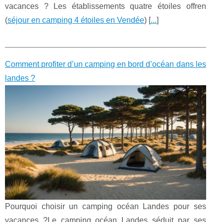
vacances ? Les établissements quatre étoiles offren
(
séjour en camping 4 étoiles en Vendée
) [
...
]
Comment profiter d’un camping en bord d’océan dans les
landes ?
Pourquoi choisir un camping océan Landes pour ses
vacances ?Le camping océan Landes séduit par ses