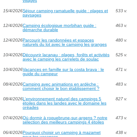
villages
15/4/2026
Séjour camping ramatuelle guide : plages et
533 v.
paysages
12/4/2026
Camping écologique morbihan guide :
463 v.
démarche durable
12/4/2026
Parcourir les randonnées et espaces
480 v.
naturels du lot avec le camping les granges
10/4/2026
Découvrir lacanau : plages, forêts et activités
525 v.
avec le camping les carrelets de soulac
10/4/2026
Vacances en famille sur la costa brava : le
471 v.
guide du campeur
08/4/2026
Camping avec animations en ardèche :
483 v.
comment choisir le bon établissement ?
08/4/2026
L’environnement naturel des campings 5
827 v.
étoiles dans les landes avec le domaine les
oréades
07/4/2026
Où dormir à roquebrune-sur-argens ? notre
473 v.
sélection des meilleurs campings 4 étoiles
06/4/2026
Pourquoi choisir un camping à mazamet
438 v.
pour tes vacances