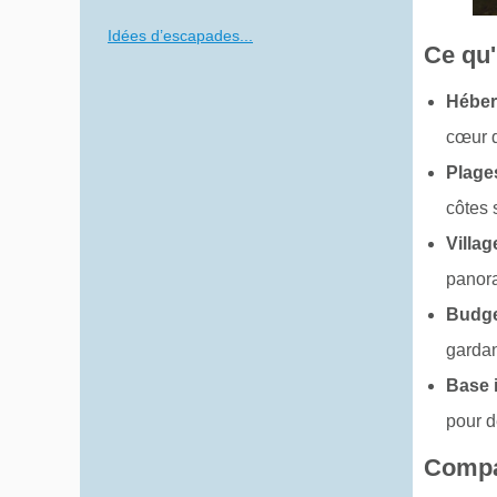
Idées d’escapades...
Ce qu'i
Héber
cœur d
Plage
côtes 
Villa
panora
Budge
gardan
Base 
pour d
Compar