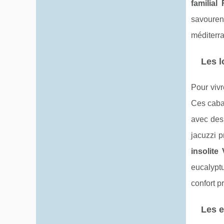
familial
savouren
méditerra
Les l
Pour viv
Ces caba
avec des
jacuzzi p
insolite 
eucalyptu
confort p
Les e