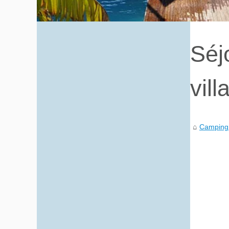
Séj
vill
Camping 