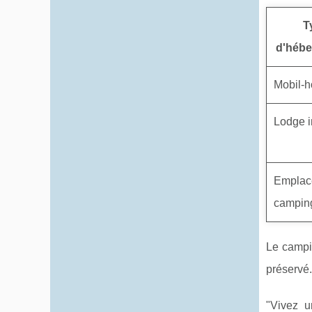
T
d'héb
Mobil-
Lodge i
Emplac
campin
Le campin
préservé.
"Vivez u