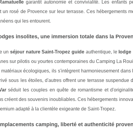
 Ramatuelle
garantit autonomie et convivialité. Les enfants 
t un rosé de Provence sur leur terrasse. Ces hébergements mod
néens qui les entourent.
odges insolites, une immersion totale dans la Prove
re un
séjour nature Saint-Tropez guide
authentique, le
lodge
nes sur pilotis ou yourtes contemporaines du Camping La Roui
 matériaux écologiques, ils s'intègrent harmonieusement dans 
rivé sous les étoiles, d'autres offrent une terrasse suspendue
Var
séduit les couples en quête de romantisme et d'originalit
s créent des souvenirs inoubliables. Ces hébergements innovan
remium adapté à la clientèle exigeante de Saint-Tropez.
mplacements camping, liberté et authenticité prove