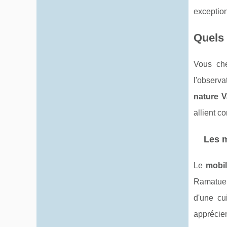
exception
Quels 
Vous che
l'observ
nature V
allient c
Les m
Le
mobil
Ramatuel
d'une cu
apprécien