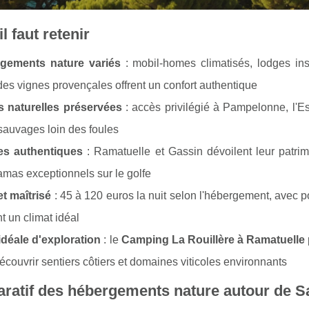
l faut retenir
gements nature variés
: mobil-homes climatisés, lodges inso
es vignes provençales offrent un confort authentique
s naturelles préservées
: accès privilégié à Pampelonne, l'Esc
sauvages loin des foules
ges authentiques
: Ramatuelle et Gassin dévoilent leur patri
mas exceptionnels sur le golfe
t maîtrisé
: 45 à 120 euros la nuit selon l'hébergement, avec p
t un climat idéal
idéale d'exploration
: le
Camping La Rouillère à Ramatuelle
écouvrir sentiers côtiers et domaines viticoles environnants
atif des hébergements nature autour de Sa