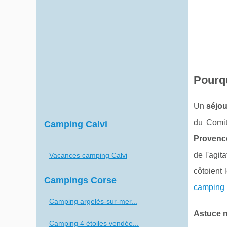
Pourqu
Un
séjou
du Comit
Camping Calvi
Provenc
de l'agit
Vacances camping Calvi
côtoient
Campings Corse
camping 
Camping argelès-sur-mer...
Astuce n
Camping 4 étoiles vendée...