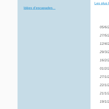
Les plus 
Idées d’escapades...
05/6/
27/5/
12/4/
29/3/
16/2/
01/2/
27/1/
22/1/
21/1/
19/1/