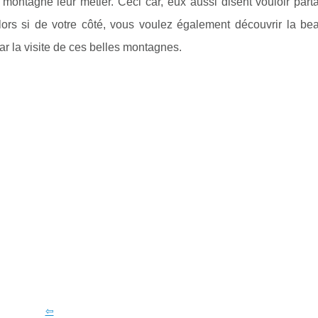
a montagne leur métier. Ceci car, eux aussi disent vouloir par
lors si de votre côté, vous voulez également découvrir la b
r la visite de ces belles montagnes.