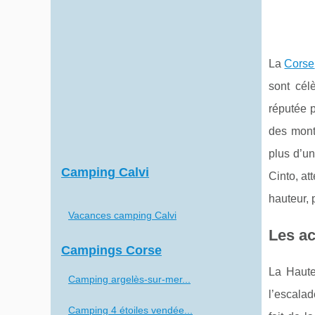
La
Corse
sont cél
réputée p
des monta
plus d’un
Camping Calvi
Cinto, at
hauteur, 
Vacances camping Calvi
Les ac
Campings Corse
La Haute
Camping argelès-sur-mer...
l’escalad
Camping 4 étoiles vendée...