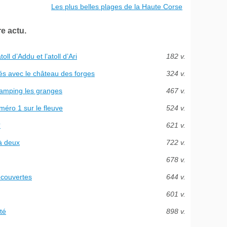
Les plus belles plages de la Haute Corse
e actu.
ll d’Addu et l’atoll d’Ari
182 v.
ités avec le château des forges
324 v.
camping les granges
467 v.
méro 1 sur le fleuve
524 v.
?
621 v.
à deux
722 v.
678 v.
écouvertes
644 v.
601 v.
ité
898 v.