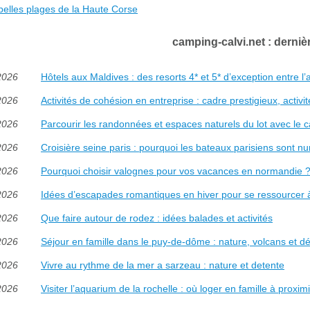
belles plages de la Haute Corse
camping-calvi.net : dernièr
2026
Hôtels aux Maldives : des resorts 4* et 5* d’exception entre l’ato
2026
Activités de cohésion en entreprise : cadre prestigieux, activ
2026
Parcourir les randonnées et espaces naturels du lot avec le 
2026
Croisière seine paris : pourquoi les bateaux parisiens sont nu
2026
Pourquoi choisir valognes pour vos vacances en normandie 
2026
Idées d’escapades romantiques en hiver pour se ressourcer 
2026
Que faire autour de rodez : idées balades et activités
2026
Séjour en famille dans le puy-de-dôme : nature, volcans et d
2026
Vivre au rythme de la mer a sarzeau : nature et detente
2026
Visiter l’aquarium de la rochelle : où loger en famille à proxim