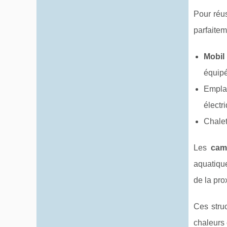
Pour réu
parfaitem
Mobil
équip
Emplac
électr
Chalet
Les
cam
aquatique
de la pro
Ces stru
chaleurs 