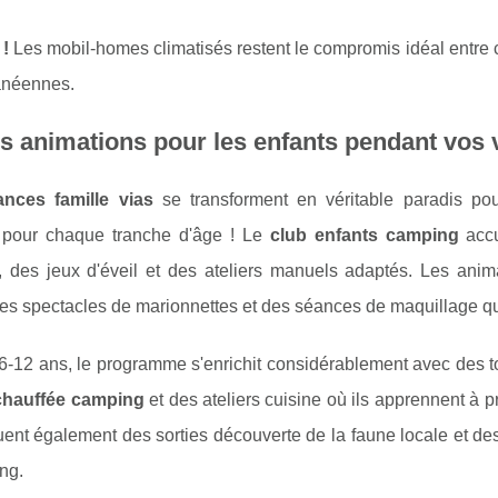
 !
Les mobil-homes climatisés restent le compromis idéal entre c
anéennes.
s animations pour les enfants pendant vos 
ances famille vias
se transforment en véritable paradis po
pour chaque tranche d'âge ! Le
club enfants camping
accu
s, des jeux d'éveil et des ateliers manuels adaptés. Les ani
des spectacles de marionnettes et des séances de maquillage qui f
6-12 ans, le programme s'enrichit considérablement avec des t
chauffée camping
et des ateliers cuisine où ils apprennent à 
uent également des sorties découverte de la faune locale et des
ng.