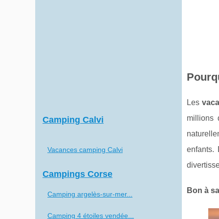
Pourqu
Les
vaca
millions
Camping Calvi
naturell
enfants
Vacances camping Calvi
divertiss
Campings Corse
Bon à sa
Camping argelès-sur-mer...
Camping 4 étoiles vendée...