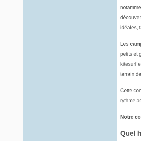
notammen
découvert
idéales, 
Les
camp
petits et
kitesurf 
terrain d
Cette co
rythme a
Notre con
Quel h