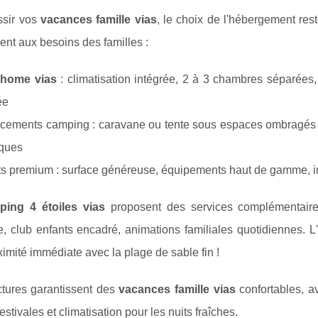
ssir vos
vacances famille vias
, le choix de l'hébergement rest
ent aux besoins des familles :
 home vias
: climatisation intégrée, 2 à 3 chambres séparées, 
ée
ements camping : caravane ou tente sous espaces ombragés na
iques
s premium : surface généreuse, équipements haut de gamme, in
ping 4 étoiles vias
proposent des services complémentaire
, club enfants encadré, animations familiales quotidiennes. L'
ximité immédiate avec la plage de sable fin !
ctures garantissent des
vacances famille vias
confortables, 
estivales et climatisation pour les nuits fraîches.