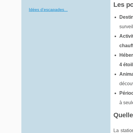
Les po
Idées d’escapades...
Destin
survei
Activ
chauf
Héber
4 étoi
Anima
découv
Pério
à seul
Quelle
La statio