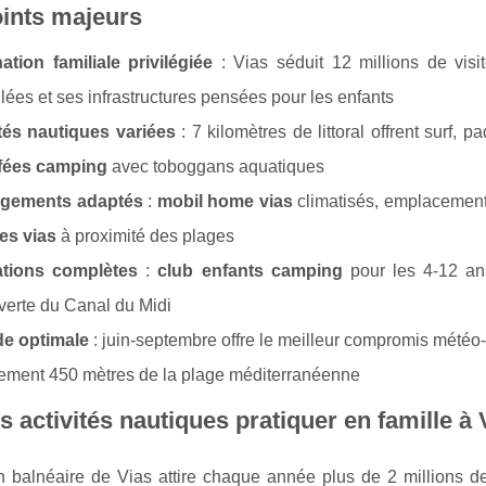
ints majeurs
ation familiale privilégiée
: Vias séduit 12 millions de visi
llées et ses infrastructures pensées pour les enfants
ités nautiques variées
: 7 kilomètres de littoral offrent surf, 
fées camping
avec toboggans aquatiques
gements adaptés
:
mobil home vias
climatisés, emplacemen
les vias
à proximité des plages
tions complètes
:
club enfants camping
pour les 4-12 ans,
erte du Canal du Midi
de optimale
: juin-septembre offre le meilleur compromis météo
ement 450 mètres de la plage méditerranéenne
s activités nautiques pratiquer en famille à 
n balnéaire de Vias attire chaque année plus de 2 millions de