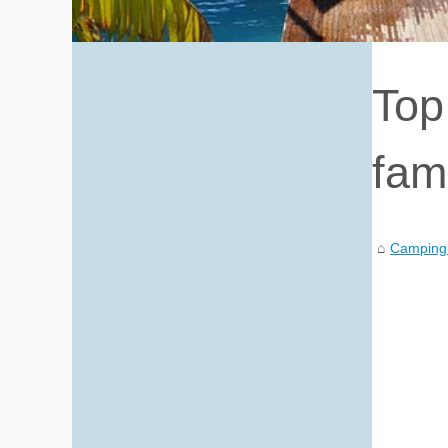
Top
fam
Camping 