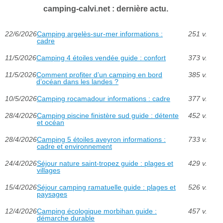
camping-calvi.net : dernière actu.
22/6/2026
Camping argelès-sur-mer informations :
251 v.
cadre
11/5/2026
Camping 4 étoiles vendée guide : confort
373 v.
11/5/2026
Comment profiter d’un camping en bord
385 v.
d’océan dans les landes ?
10/5/2026
Camping rocamadour informations : cadre
377 v.
28/4/2026
Camping piscine finistère sud guide : détente
452 v.
et océan
28/4/2026
Camping 5 étoiles aveyron informations :
733 v.
cadre et environnement
24/4/2026
Séjour nature saint-tropez guide : plages et
429 v.
villages
15/4/2026
Séjour camping ramatuelle guide : plages et
526 v.
paysages
12/4/2026
Camping écologique morbihan guide :
457 v.
démarche durable