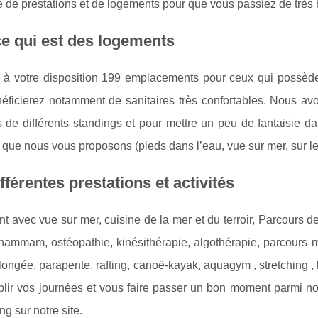
de prestations et de logements pour que vous passiez de très 
e qui est des logements
is à votre disposition 199 emplacements pour ceux qui possè
éficierez notamment de sanitaires très confortables. Nous av
s de différents standings et pour mettre un peu de fantaisie da
 que nous vous proposons (pieds dans l’eau, vue sur mer, sur le
fférentes prestations et activités
t avec vue sur mer, cuisine de la mer et du terroir, Parcours de 
hammam, ostéopathie, kinésithérapie, algothérapie, parcours m
longée, parapente, rafting, canoë-kayak, aquagym , stretching , h
lir vos journées et vous faire passer un bon moment parmi nou
g sur notre site.