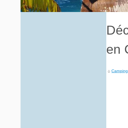
Déc
en 
Camping 