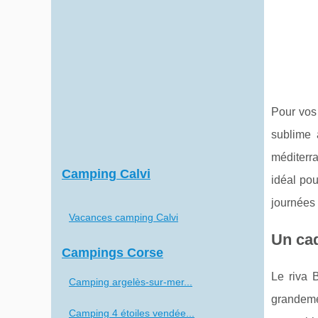
Pour vos 
sublime 
méditerra
Camping Calvi
idéal pou
journées 
Vacances camping Calvi
Un cad
Campings Corse
Le riva 
Camping argelès-sur-mer...
grandeme
Camping 4 étoiles vendée...