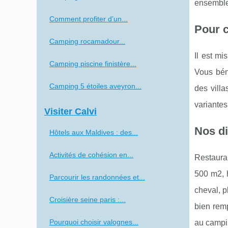
ensemble 
Comment profiter d’un...
Pour c
Camping rocamadour...
Il est m
Camping piscine finistère...
Vous bén
Camping 5 étoiles aveyron...
des villa
variantes
Visiter Calvi
Nos di
Hôtels aux Maldives : des...
Activités de cohésion en...
Restauran
500 m2, 
Parcourir les randonnées et...
cheval, p
Croisière seine paris :...
bien remp
Pourquoi choisir valognes...
au campin