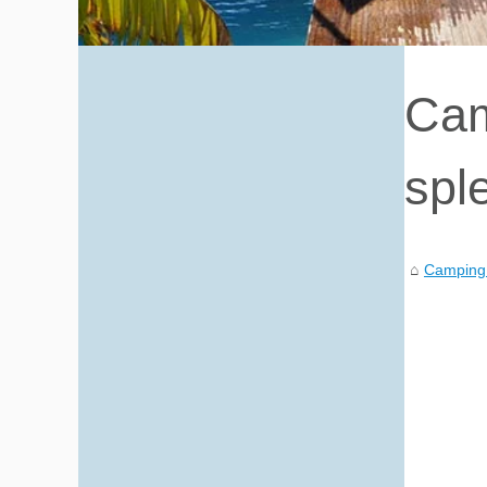
Cam
spl
Camping 