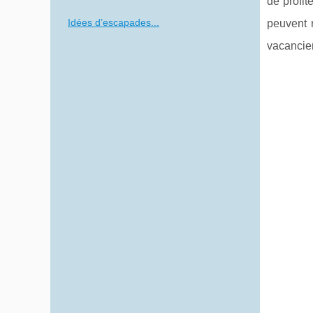
de profit
Idées d’escapades...
peuvent r
vacancier