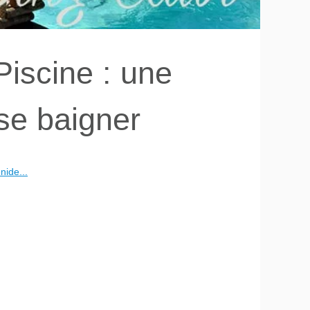
iscine : une
 se baigner
nide...