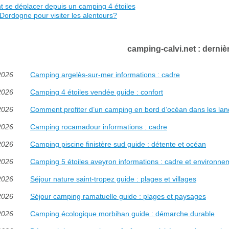
se déplacer depuis un camping 4 étoiles
Dordogne pour visiter les alentours?
camping-calvi.net : dernièr
2026
Camping argelès-sur-mer informations : cadre
2026
Camping 4 étoiles vendée guide : confort
2026
Comment profiter d’un camping en bord d’océan dans les lan
2026
Camping rocamadour informations : cadre
2026
Camping piscine finistère sud guide : détente et océan
2026
Camping 5 étoiles aveyron informations : cadre et environne
2026
Séjour nature saint-tropez guide : plages et villages
2026
Séjour camping ramatuelle guide : plages et paysages
2026
Camping écologique morbihan guide : démarche durable