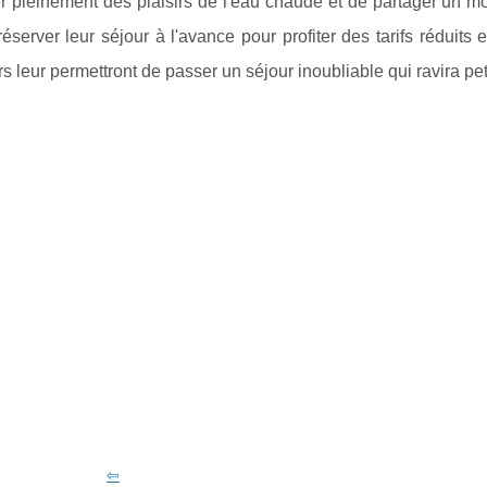
er pleinement des plaisirs de l'eau chaude et de partager un m
éserver leur séjour à l'avance pour profiter des tarifs réduits 
s leur permettront de passer un séjour inoubliable qui ravira pet