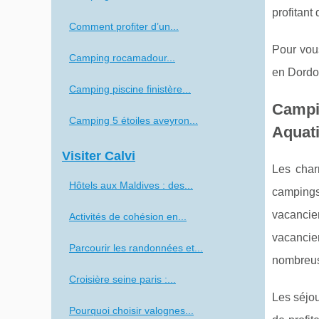
profitant
Comment profiter d’un...
Pour vou
Camping rocamadour...
en Dordo
Camping piscine finistère...
Campi
Camping 5 étoiles aveyron...
Aquat
Visiter Calvi
Les char
Hôtels aux Maldives : des...
campings
vacancier
Activités de cohésion en...
vacancier
Parcourir les randonnées et...
nombreuse
Croisière seine paris :...
Les séjou
Pourquoi choisir valognes...