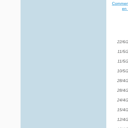
Comment 
en 
22/6/
11/5/
11/5/
10/5/
28/4/
28/4/
24/4/
15/4/
12/4/