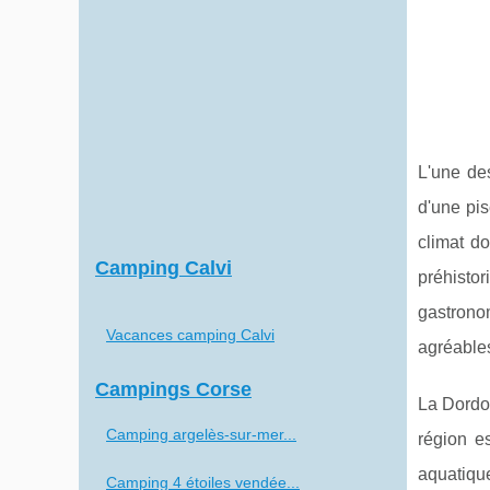
L'une de
d'une pis
climat d
Camping Calvi
préhisto
gastrono
Vacances camping Calvi
agréable
Campings Corse
La Dordog
Camping argelès-sur-mer...
région es
aquatiq
Camping 4 étoiles vendée...