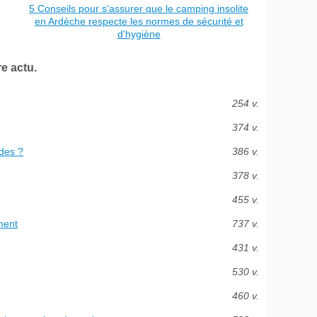
5 Conseils pour s'assurer que le camping insolite
en Ardèche respecte les normes de sécurité et
d'hygiène
e actu.
254 v.
374 v.
des ?
386 v.
378 v.
455 v.
ment
737 v.
431 v.
530 v.
460 v.