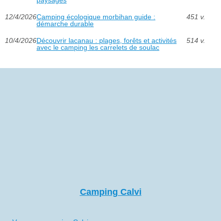
12/4/2026
Camping écologique morbihan guide :
451 v.
démarche durable
10/4/2026
Découvrir lacanau : plages, forêts et activités
514 v.
avec le camping les carrelets de soulac
Camping Calvi