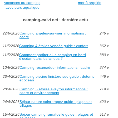
vacances au camping
mer à argelès
avec parc aquatique
camping-calvi.net : dernière actu.
22/6/2026
Camping argelès-sur-mer informations :
246 v.
cadre
11/5/2026
Camping 4 étoiles vendée guide : confort
362 v.
11/5/2026
Comment profiter d’un camping en bord
380 v.
d’océan dans les landes ?
10/5/2026
Camping rocamadour informations : cadre
374 v.
28/4/2026
Camping piscine finistère sud guide : détente
446 v.
et océan
28/4/2026
Camping 5 étoiles aveyron informations :
719 v.
cadre et environnement
24/4/2026
Séjour nature saint-tropez guide : plages et
420 v.
villages
15/4/2026
Séjour camping ramatuelle guide : plages et
517 v.
paysages